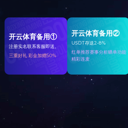
岗位职责：
传真：0755-27448568 / 27448849
邮箱：china-fujing@163.com
制袋师傅（招
网址：http://www.compfightsys.com
要求：熟练
制袋环节中出
关于
公司简介
企业文化
富景塑料包装制品
资质荣誉