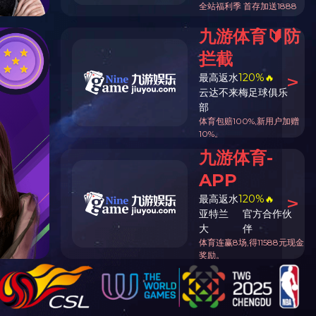
，具备良好的沟通能力， 能独立开展工作并承受较大工作
具备良好的沟通能力， 能独立开展工作并承受较大工作压