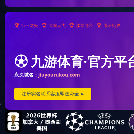
您的位置：
首页
>
人才招聘
>
人才招聘
人才招聘
人才招聘
招销售人员5
人才招聘
要求：（男或
压力，责任
岗位职责：
爱游戏爱游戏网站首页_爱游戏（中
国）_爱游戏（中国）
地址：深圳市宝安区西乡街道固戍航城
业务跟单（
大道金泰工业园A2栋二楼
要求（男或女
电话：0755-27448208 / 27448829 /
力，责任心
27448839